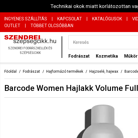
Technikai okok miatt korlátozottan 
INGYENES SZÁLLÍTÁS
|
KAPCSOLAT
|
KATALÓGUSOK
|
VI
OUTLET
|
TÖBBET OLCSÓBBAN
SZENDREI FODRÁSZKELLÉK ÉS
SZÉPSÉGCIKK
Fodrászat
Kozmetika
Műkö
Főoldal
Fodrászat
Hajformázó termékek
Hajzselé, hajwax
Barcode
Barcode Women Hajlakk Volume Fulli