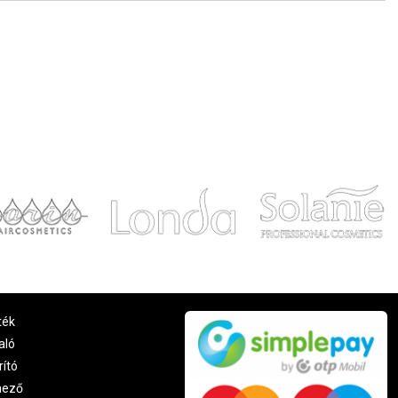
ték
aló
rító
nező