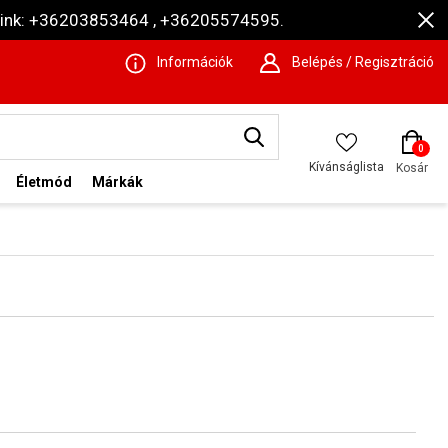
ámaink: +36203853464 , +36205574595.
Információk
Belépés / Regisztráció
0
Kívánságlista
Kosár
Életmód
Márkák