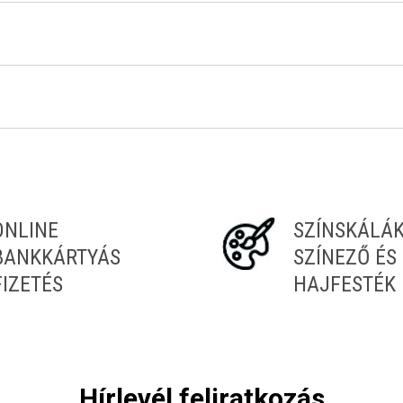
Tiéd az első!
ONLINE
SZÍNSKÁLÁ
BANKKÁRTYÁS
SZÍNEZŐ ÉS
FIZETÉS
HAJFESTÉK
Hírlevél feliratkozás