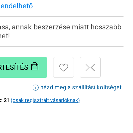
Rendelhető
tása, annak beszerzése miatt hosszabb
het!
RTESÍTÉS
nézd meg a szállítási költséget
ℹ
k:
21
(csak regisztrált vásárlóknak)