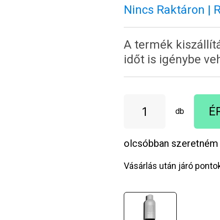
Nincs Raktáron | 
A termék kiszállí
időt is igénybe ve
É
db
olcsóbban szeretném
Vásárlás után járó ponto