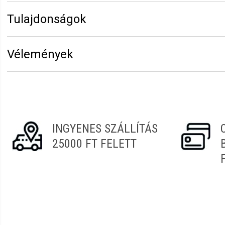
Tulajdonságok
Márka:
Barcode
Vélemények
Erről a termékről még senki sem írt értékelést. Legyen 
Vélemény írásához
jelentkezz be
vagy
regisztrálj
!
INGYENES SZÁLLÍTÁS
25000 FT FELETT