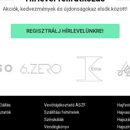
Akciók, kedvezmények és újdonságokaz elsők között!
REGISZTRÁLJ HÍRLEVELÜNKRE!
Elállás
Vevőtájékoztató ÁSZF
Hajfes
utatók
Szállítási feltételek
Hajvas
Színskálák
Hajszá
Vendégkönyv
Hajszí