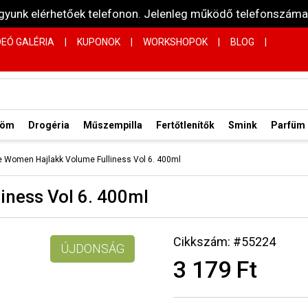
vagyunk elérhetőek telefonon. Jelenleg működő telefonsz
DEÓ GALÉRIA
|
KUPONOK
|
WORKSHOPOK
|
BLOG
|
röm
Drogéria
Műszempilla
Fertőtlenítők
Smink
Parfüm
 Women Hajlakk Volume Fulliness Vol 6. 400ml
ness Vol 6. 400ml
Cikkszám: #55224
ÚJDONSÁG
3 179 Ft