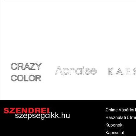
Online Vásárlói 
Használati Útm
Kuponok
Kapcsolat