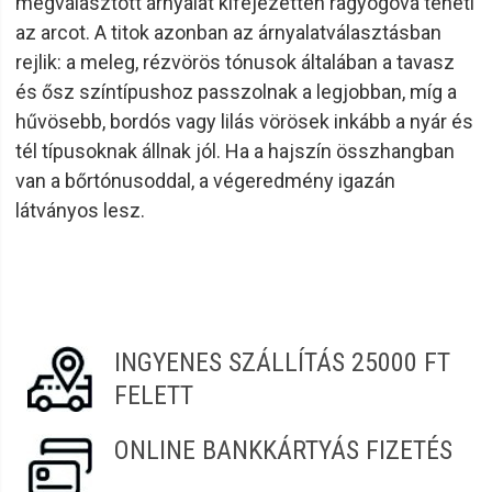
megválasztott árnyalat kifejezetten ragyogóvá teheti
az arcot. A titok azonban az árnyalatválasztásban
rejlik: a meleg, rézvörös tónusok általában a tavasz
és ősz színtípushoz passzolnak a legjobban, míg a
hűvösebb, bordós vagy lilás vörösek inkább a nyár és
tél típusoknak állnak jól. Ha a hajszín összhangban
van a bőrtónusoddal, a végeredmény igazán
látványos lesz.
INGYENES SZÁLLÍTÁS 25000 FT
FELETT
ONLINE BANKKÁRTYÁS FIZETÉS