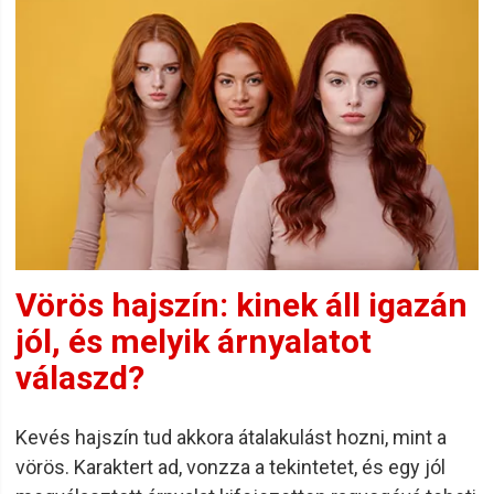
Vörös hajszín: kinek áll igazán
jól, és melyik árnyalatot
válaszd?
Kevés hajszín tud akkora átalakulást hozni, mint a
vörös. Karaktert ad, vonzza a tekintetet, és egy jól