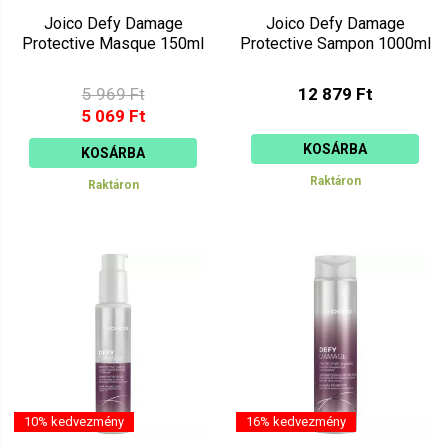
Joico Defy Damage
Joico Defy Damage
Protective Masque 150ml
Protective Sampon 1000ml
5 969 Ft
12 879 Ft
5 069 Ft
KOSÁRBA
KOSÁRBA
Raktáron
Raktáron
10% kedvezmény
16% kedvezmény