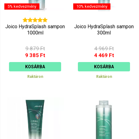
5% kedvezmény
10% kedvezmény
Joico HydraSplash sampon
Joico HydraSplash sampon
1000ml
300ml
9 879 Ft
4 969 Ft
9 385 Ft
4 469 Ft
KOSÁRBA
KOSÁRBA
Raktáron
Raktáron