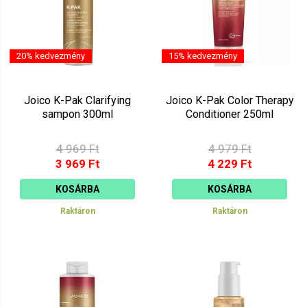
20% kedvezmény
15% kedvezmény
Joico K-Pak Clarifying
Joico K-Pak Color Therapy
sampon 300ml
Conditioner 250ml
4 969 Ft
4 979 Ft
3 969 Ft
4 229 Ft
KOSÁRBA
KOSÁRBA
Raktáron
Raktáron