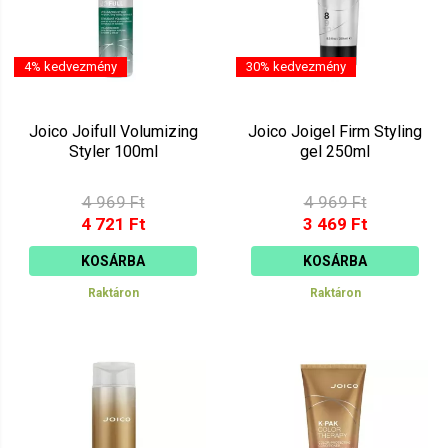
4% kedvezmény
30% kedvezmény
Joico Joifull Volumizing
Joico Joigel Firm Styling
Styler 100ml
gel 250ml
4 969 Ft
4 969 Ft
4 721 Ft
3 469 Ft
KOSÁRBA
KOSÁRBA
Raktáron
Raktáron