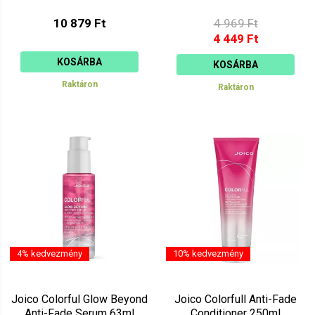
10 879 Ft
4 969 Ft
4 449 Ft
KOSÁRBA
KOSÁRBA
Raktáron
Raktáron
4% kedvezmény
10% kedvezmény
Joico Colorful Glow Beyond
Joico Colorfull Anti-Fade
Anti-Fade Serum 63ml
Conditioner 250ml