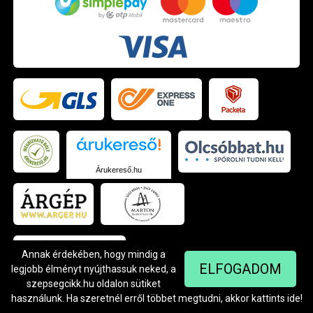
Árukereső.hu
Annak érdekében, hogy mindig a
ELFOGADOM
legjobb élményt nyújthassuk neked, a
szepsegcikk.hu oldalon sütiket
használunk. Ha szeretnél erről többet megtudni, akkor kattints
ide
!
© Szendrei Kft - 1042 Budapest, Árpád út 94.