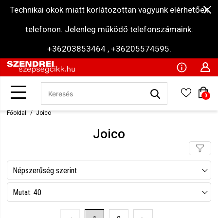
Technikai okok miatt korlátozottan vagyunk elérhetőek
telefonon. Jelenleg működő telefonszámaink:
+36203853464 , +36205574595.
0
Főoldal
Joico
Joico
Népszerűség szerint
Név szerint csökkenő
Mutat: 40
Név szerint növekvő
Mutat: 80