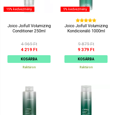
15% kedvezmény
5% kedvezmény
Joico Joifull Volumizing
Joico Joifull Volumizing
Conditioner 250ml
Kondicionáló 1000ml
4 969 Ft
9 879 Ft
4 219 Ft
9 379 Ft
KOSÁRBA
KOSÁRBA
Raktáron
Raktáron