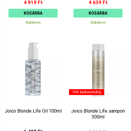
4 919 Ft
4 639 Ft
KOSÁRBA
KOSÁRBA
Raktáron
Raktáron
10% kedvezmény
Joico Blonde Life Oil 100ml
Joico Blonde Life sampon
300ml