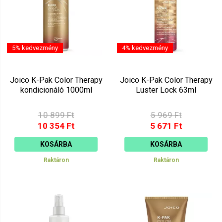
5% kedvezmény
4% kedvezmény
Joico K-Pak Color Therapy
Joico K-Pak Color Therapy
kondicionáló 1000ml
Luster Lock 63ml
10 899 Ft
5 969 Ft
10 354 Ft
5 671 Ft
KOSÁRBA
KOSÁRBA
Raktáron
Raktáron