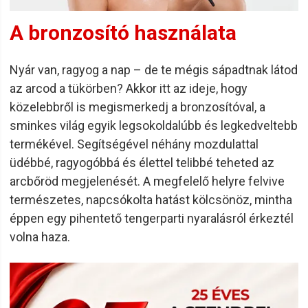
A bronzosító használata
Nyár van, ragyog a nap – de te mégis sápadtnak látod
az arcod a tükörben? Akkor itt az ideje, hogy
közelebbről is megismerkedj a bronzosítóval, a
sminkes világ egyik legsokoldalúbb és legkedveltebb
termékével. Segítségével néhány mozdulattal
üdébbé, ragyogóbbá és élettel telibbé teheted az
arcbőröd megjelenését. A megfelelő helyre felvive
természetes, napcsókolta hatást kölcsönöz, mintha
éppen egy pihentető tengerparti nyaralásról érkeztél
volna haza.