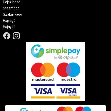
Hajszínező
Steampod
Szakállvágó
Hajvágó
Hajnyíró