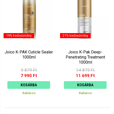
19% kedvezmény
21% kedvezmény
Joico K-PAK Cuticle Sealer
Joico K-Pak Deep-
1000ml
Penetrating Treatment
1000ml
9 879 Ft
14 879 Ft
7 990 Ft
11 699 Ft
KOSÁRBA
KOSÁRBA
Raktáron
Raktáron