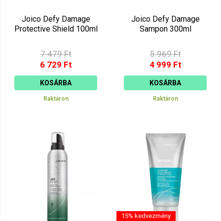
Joico Defy Damage
Joico Defy Damage
Protective Shield 100ml
Sampon 300ml
7 479 Ft
5 969 Ft
6 729 Ft
4 999 Ft
KOSÁRBA
KOSÁRBA
Raktáron
Raktáron
15% kedvezmény