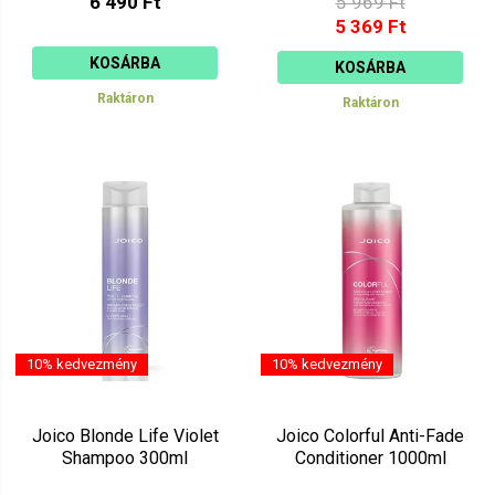
6 490 Ft
5 969 Ft
5 369 Ft
KOSÁRBA
KOSÁRBA
Raktáron
Raktáron
10% kedvezmény
10% kedvezmény
Joico Blonde Life Violet
Joico Colorful Anti-Fade
Shampoo 300ml
Conditioner 1000ml