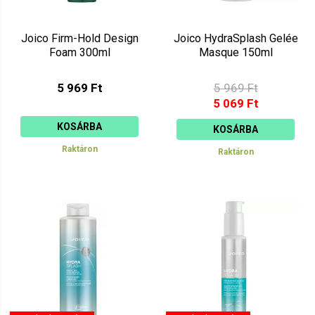
Joico Firm-Hold Design
Joico HydraSplash Gelée
Foam 300ml
Masque 150ml
5 969 Ft
5 969 Ft
5 069 Ft
KOSÁRBA
KOSÁRBA
Raktáron
Raktáron