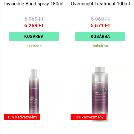
Invincible Bond spray 180ml
Overninght Treatment 100ml
6 969 Ft
5 969 Ft
6 269 Ft
5 671 Ft
KOSÁRBA
KOSÁRBA
Raktáron
Raktáron
15% kedvezmény
10% kedvezmény