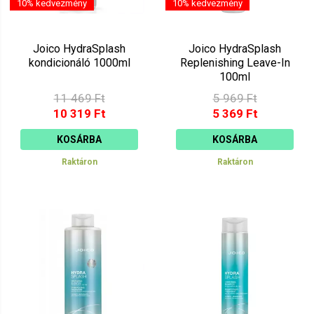
10% kedvezmény
10% kedvezmény
Joico HydraSplash
Joico HydraSplash
kondicionáló 1000ml
Replenishing Leave-In
100ml
11 469 Ft
5 969 Ft
10 319 Ft
5 369 Ft
KOSÁRBA
KOSÁRBA
Raktáron
Raktáron