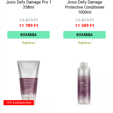
Joico Defy Damage Pro 1
Joico Defy Damage
358ml
Protective Conditioner
1000ml
13 879 Ft
12 879 Ft
11 789 Ft
11 589 Ft
KOSÁRBA
KOSÁRBA
Raktáron
Raktáron
15% kedvezmény