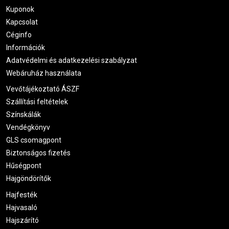
Kuponok
Kapcsolat
Céginfo
Információk
Adatvédelmi és adatkezelési szabályzat
Webáruház használata
Vevőtájékoztató ÁSZF
Szállítási feltételek
Színskálák
Vendégkönyv
GLS csomagpont
Biztonságos fizetés
Hűségpont
Hajgöndörítők
Hajfesték
Hajvasaló
Hajszárító