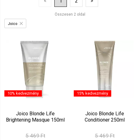
<
1
2
>
Ár szerint csökkenő
Mutat: 160
Összesen 2 oldal
Ár szerint növekvő
Joico
10% kedvezmény
15% kedvezmény
Joico Blonde Life
Joico Blonde Life
Brightening Masque 150ml
Conditioner 250ml
5 469 Ft
5 469 Ft