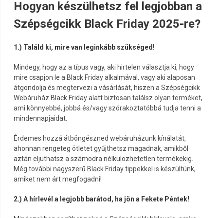
Hogyan készülhetsz fel legjobban a
Szépségcikk Black Friday 2025-re?
1.) Találd ki, mire van leginkább szükséged!
Mindegy, hogy az a típus vagy, aki hirtelen választja ki, hogy
mire csapjon le a Black Friday alkalmával, vagy aki alaposan
átgondolja és megtervezi a vásárlását, hiszen a Szépségcikk
Webáruház Black Friday alatt biztosan találsz olyan terméket,
ami könnyebbé, jobbá és/vagy szórakoztatóbbá tudja tenni a
mindennapjaidat.
Érdemes hozzá átböngészned webáruházunk kínálatát,
ahonnan rengeteg ötletet gyűjthetsz magadnak, amikből
aztán eljuthatsz a számodra nélkülözhetetlen termékekig.
Még további nagyszerű Black Friday tippekkel is készültünk,
amiket nem árt megfogadni!
2.) A hírlevél a legjobb barátod, ha jön a Fekete Péntek!