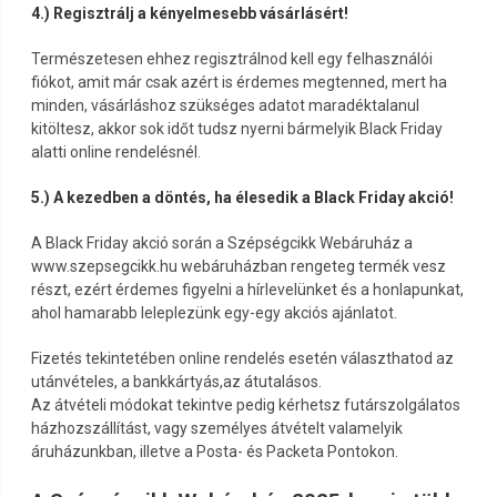
4.) Regisztrálj a kényelmesebb vásárlásért!
Természetesen ehhez regisztrálnod kell egy felhasználói
fiókot, amit már csak azért is érdemes megtenned, mert ha
minden, vásárláshoz szükséges adatot maradéktalanul
kitöltesz, akkor sok időt tudsz nyerni bármelyik Black Friday
alatti online rendelésnél.
5.) A kezedben a döntés, ha élesedik a Black Friday akció!
A Black Friday akció során a Szépségcikk Webáruház a
www.szepsegcikk.hu webáruházban rengeteg termék vesz
részt, ezért érdemes figyelni a hírlevelünket és a honlapunkat,
ahol hamarabb leleplezünk egy-egy akciós ajánlatot.
Fizetés tekintetében online rendelés esetén választhatod az
utánvételes, a bankkártyás,az átutalásos.
Az átvételi módokat tekintve pedig kérhetsz futárszolgálatos
házhozszállítást, vagy személyes átvételt valamelyik
áruházunkban, illetve a Posta- és Packeta Pontokon.