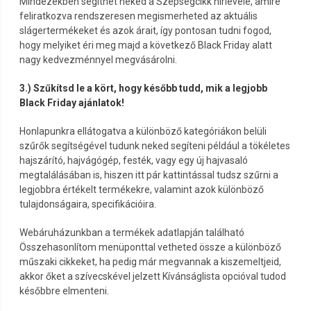
Mindezekben segíthet neked a Szépségcikk hírlevele, amire
feliratkozva rendszeresen megismerheted az aktuális
slágertermékeket és azok árait, így pontosan tudni fogod,
hogy melyiket éri meg majd a következő Black Friday alatt
nagy kedvezménnyel megvásárolni.
3.) Szűkítsd le a kört, hogy később tudd, mik a legjobb
Black Friday ajánlatok!
Honlapunkra ellátogatva a különböző kategóriákon belüli
szűrők segítségével tudunk neked segíteni például a tökéletes
hajszárító, hajvágógép, festék, vagy egy új hajvasaló
megtalálásában is, hiszen itt pár kattintással tudsz szűrni a
legjobbra értékelt termékekre, valamint azok különböző
tulajdonságaira, specifikációira.
Webáruházunkban a termékek adatlapján található
Összehasonlítom menüponttal vetheted össze a különböző
műszaki cikkeket, ha pedig már megvannak a kiszemeltjeid,
akkor őket a szívecskével jelzett Kívánságlista opcióval tudod
későbbre elmenteni.