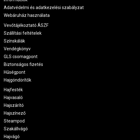
Adatvédelmi és adatkezelési szabályzat
Webáruház használata
Vevőtájékoztató ÁSZF
Szállítási feltételek
Színskálák
Vendégkönyv
GLS csomagpont
Biztonságos fizetés
Hűségpont
Hajgöndörítők
Hajfesték
Hajvasaló
Hajszárító
Hajszínező
Steampod
Szakállvágó
Hajvágó