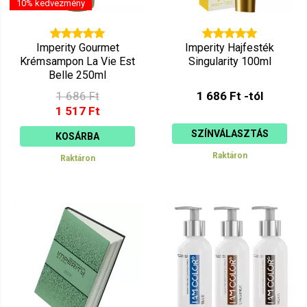
10% kedvezmény
Imperity Gourmet
Imperity Hajfesték
Krémsampon La Vie Est
Singularity 100ml
Belle 250ml
1 686 Ft
1 686 Ft -tól
1 517 Ft
SZÍNVÁLASZTÁS
KOSÁRBA
Raktáron
Raktáron