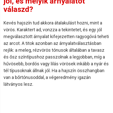
jól, és melyik árnyalatot
erősíti a hajat, míg a bio körömvirág a sérült hajszerkezetet
válaszd?
állítja helyre mély hidratáló hatása által.
Az Imperity Milano Revitalizáló Sampon répakivonattal a haj
Kevés hajszín tud akkora átalakulást hozni, mint a
rugalmasságát és puhaságát állítja vissza. A technikailag
vörös. Karaktert ad, vonzza a tekintetet, és egy jól
kezelt, stresszelt hajra ideális választás. A száraz és
törékeny haj számára tökéletes. A minél hatékonyabb
megválasztott árnyalat kifejezetten ragyogóvá teheti
alkalmazás érdekében a lenmag és répakivonatos
az arcot. A titok azonban az árnyalatválasztásban
hajpakolással együtt javasolt használni.
rejlik: a meleg, rézvörös tónusok általában a tavasz
és ősz színtípushoz passzolnak a legjobban, míg a
hűvösebb, bordós vagy lilás vörösek inkább a nyár és
Ha hajad számára a legjobbat szeretnéd, akkor válaszd ki a
tél típusoknak állnak jól. Ha a hajszín összhangban
számodra legmegfelelőbb Imperity terméket és rendeld
van a bőrtónusoddal, a végeredmény igazán
meg még ma! Hamar érezni fogod a jótékony, szépítő
látványos lesz.
hatást!