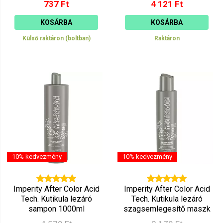
737 Ft
4 121 Ft
KOSÁRBA
KOSÁRBA
Külső raktáron (boltban)
Raktáron
10% kedvezmény
10% kedvezmény
Imperity After Color Acid
Imperity After Color Acid
Tech. Kutikula lezáró
Tech. Kutikula lezáró
sampon 1000ml
szagsemlegesítő maszk
200ml