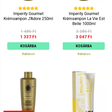
Imperity Gourmet
Imperity Gourmet
Krémsampon J'Adore 250ml
Krémsampon La Vie Est
Belle 1000ml
1 486 Ft
3 386 Ft
1 337 Ft
3 047 Ft
KOSÁRBA
KOSÁRBA
Raktáron
Raktáron