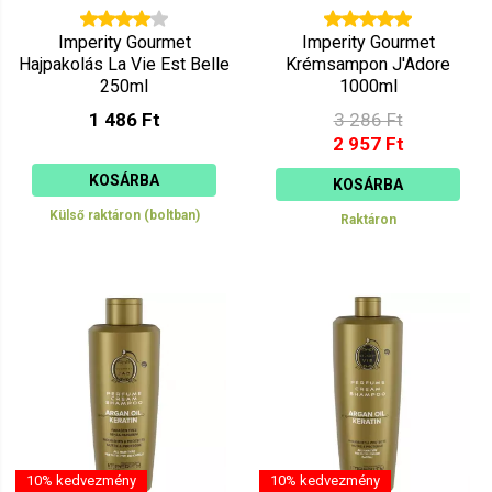
Imperity Gourmet
Imperity Gourmet
Hajpakolás La Vie Est Belle
Krémsampon J'Adore
250ml
1000ml
1 486 Ft
3 286 Ft
2 957 Ft
KOSÁRBA
KOSÁRBA
Külső raktáron (boltban)
Raktáron
10% kedvezmény
10% kedvezmény