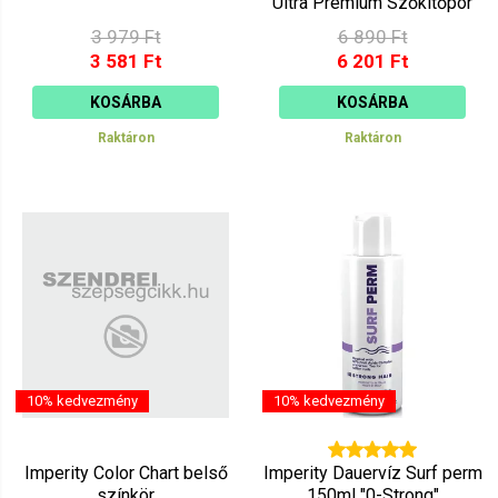
Ultra Premium Szőkítőpor
(9) 500ml
3 979 Ft
6 890 Ft
3 581 Ft
6 201 Ft
KOSÁRBA
KOSÁRBA
Raktáron
Raktáron
10% kedvezmény
10% kedvezmény
Imperity Color Chart belső
Imperity Dauervíz Surf perm
színkör
150ml "0-Strong"