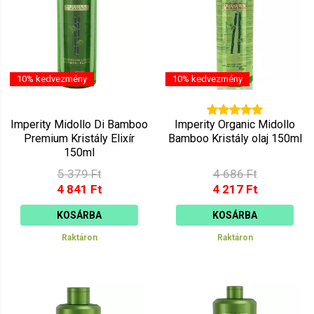
10% kedvezmény
10% kedvezmény
Imperity Midollo Di Bamboo
Imperity Organic Midollo
Premium Kristály Elixír
Bamboo Kristály olaj 150ml
150ml
5 379 Ft
4 686 Ft
4 841 Ft
4 217 Ft
KOSÁRBA
KOSÁRBA
Raktáron
Raktáron