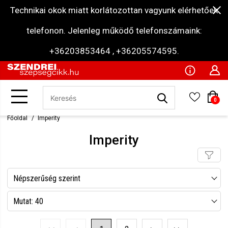
Technikai okok miatt korlátozottan vagyunk elérhetőek
telefonon. Jelenleg működő telefonszámaink:
+36203853464 , +36205574595.
0
Főoldal
Imperity
Imperity
Népszerűség szerint
Név szerint csökkenő
Mutat: 40
Név szerint növekvő
Mutat: 80