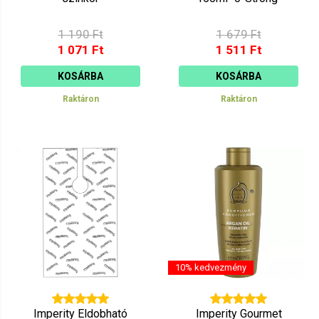
1 190 Ft
1 679 Ft
1 071 Ft
1 511 Ft
KOSÁRBA
KOSÁRBA
Raktáron
Raktáron
10% kedvezmény
Imperity Eldobható
Imperity Gourmet