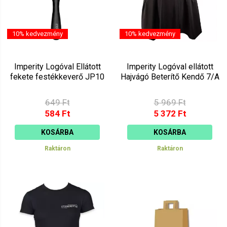
10% kedvezmény
10% kedvezmény
Imperity Logóval Ellátott
Imperity Logóval ellátott
fekete festékkeverő JP10
Hajvágó Beterítő Kendő 7/A
649 Ft
5 969 Ft
584 Ft
5 372 Ft
KOSÁRBA
KOSÁRBA
Raktáron
Raktáron