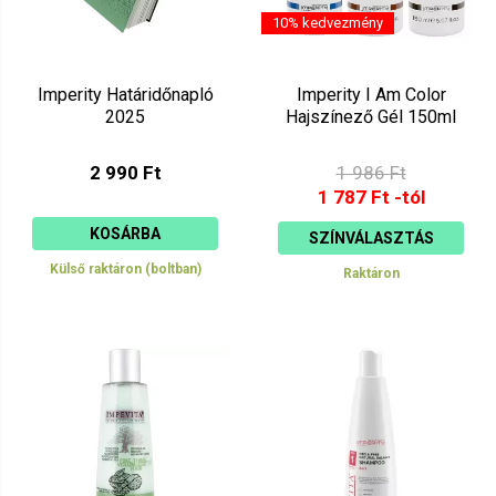
10% kedvezmény
Imperity Határidőnapló
Imperity I Am Color
2025
Hajszínező Gél 150ml
2 990 Ft
1 986 Ft
1 787 Ft -tól
KOSÁRBA
SZÍNVÁLASZTÁS
Külső raktáron (boltban)
Raktáron