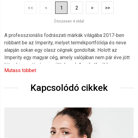
<<
<
1
2
>
>>
Összesen 4 oldal
A professzionális fodrászati márkák világába 2017-ben
robbant be az Imperity, melyet termékportfóliója és neve
alapján sokan egy olasz cégnek gondoltak. Holott az
Imperity egy magyar cég, amely valójában nem pár éve jött
létre, hiszen tíz éves múlttal rendelkezik. Korábban az
Mutass többet
Imperity kizárólag nevében volt professzionális
termékcsalád, ugyanis a fodrászkellék boltokban
Kapcsolódó cikkek
elsősorban a lakosság volt az elsődleges célközönség.
2017-ben a márkát teljesen újra pozícionálták és már nem
csupán nevében volt professzionális termékké, hanem
kívül-belül azzá vált. A teljesen újragondolt, új formulával
rendelkező termékek vadonatúj csomagolásba kerültek.