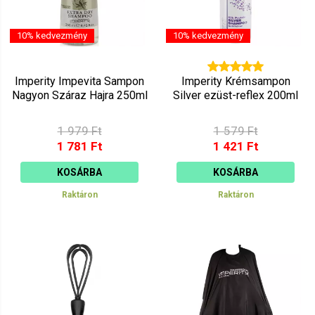
10% kedvezmény
10% kedvezmény
Imperity Impevita Sampon
Imperity Krémsampon
Nagyon Száraz Hajra 250ml
Silver ezüst-reflex 200ml
1 979 Ft
1 579 Ft
1 781 Ft
1 421 Ft
KOSÁRBA
KOSÁRBA
Raktáron
Raktáron