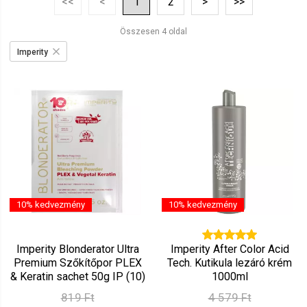
<<
<
1
2
>
>>
Ár szerint csökkenő
Mutat: 160
Összesen 4 oldal
Ár szerint növekvő
Imperity
10% kedvezmény
10% kedvezmény
Imperity Blonderator Ultra
Imperity After Color Acid
Premium Szőkítőpor PLEX
Tech. Kutikula lezáró krém
& Keratin sachet 50g IP (10)
1000ml
819 Ft
4 579 Ft