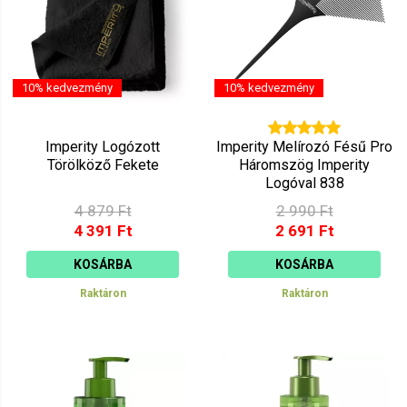
10% kedvezmény
10% kedvezmény
Imperity Logózott
Imperity Melírozó Fésű Pro
Törölköző Fekete
Háromszög Imperity
Logóval 838
4 879 Ft
2 990 Ft
4 391 Ft
2 691 Ft
KOSÁRBA
KOSÁRBA
Raktáron
Raktáron