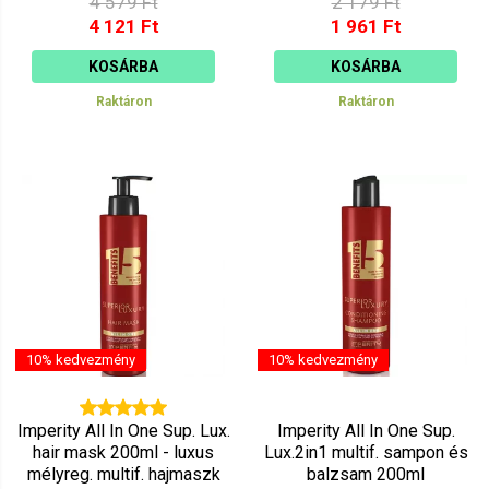
4 579 Ft
2 179 Ft
4 121 Ft
1 961 Ft
KOSÁRBA
KOSÁRBA
Raktáron
Raktáron
10% kedvezmény
10% kedvezmény
Imperity All In One Sup. Lux.
Imperity All In One Sup.
hair mask 200ml - luxus
Lux.2in1 multif. sampon és
mélyreg. multif. hajmaszk
balzsam 200ml