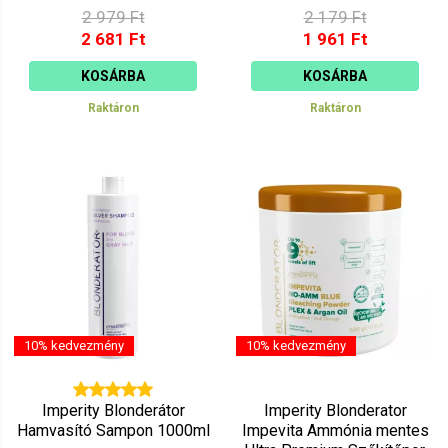
2 979 Ft
2 179 Ft
2 681 Ft
1 961 Ft
KOSÁRBA
KOSÁRBA
Raktáron
Raktáron
10% kedvezmény
10% kedvezmény
Imperity Blonderátor
Imperity Blonderator
Hamvasító Sampon 1000ml
Impevita Ammónia mentes