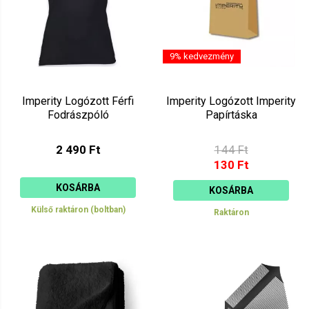
9% kedvezmény
Imperity Logózott Férfi
Imperity Logózott Imperity
Fodrászpóló
Papírtáska
2 490 Ft
144 Ft
130 Ft
KOSÁRBA
KOSÁRBA
Külső raktáron (boltban)
Raktáron