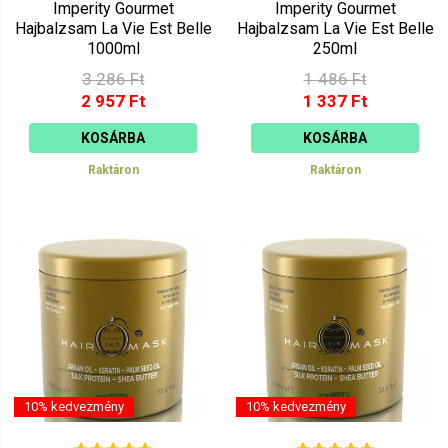
Imperity Gourmet
Imperity Gourmet
Hajbalzsam La Vie Est Belle
Hajbalzsam La Vie Est Belle
1000ml
250ml
3 286 Ft
1 486 Ft
2 957 Ft
1 337 Ft
KOSÁRBA
KOSÁRBA
Raktáron
Raktáron
10% kedvezmény
10% kedvezmény