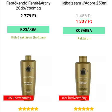
Festőkendő Fehér&Arany
Hajbalzsam J'Adore 250ml
20db/csomag
2 779 Ft
1 486 Ft
1 337 Ft
KOSÁRBA
KOSÁRBA
Külső raktáron (boltban)
Raktáron
10% kedvezmény
10% kedvezmény