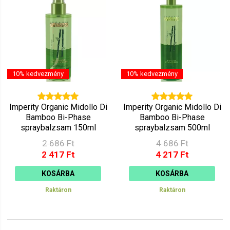
10% kedvezmény
10% kedvezmény
Imperity Organic Midollo Di
Imperity Organic Midollo Di
Bamboo Bi-Phase
Bamboo Bi-Phase
spraybalzsam 150ml
spraybalzsam 500ml
2 686 Ft
4 686 Ft
2 417 Ft
4 217 Ft
KOSÁRBA
KOSÁRBA
Raktáron
Raktáron