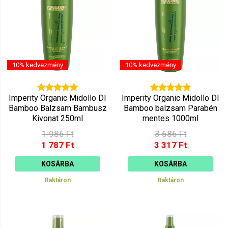
10% kedvezmény
10% kedvezmény
Imperity Organic Midollo DI
Imperity Organic Midollo DI
Bamboo Balzsam Bambusz
Bamboo balzsam Parabén
Kivonat 250ml
mentes 1000ml
1 986 Ft
3 686 Ft
1 787 Ft
3 317 Ft
KOSÁRBA
KOSÁRBA
Raktáron
Raktáron