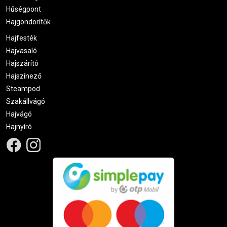
Hűségpont
Hajgöndörítők
Hajfesték
Hajvasaló
Hajszárító
Hajszínező
Steampod
Szakállvágó
Hajvágó
Hajnyíró