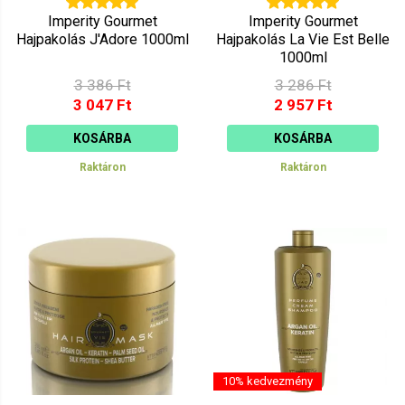
Imperity Gourmet
Imperity Gourmet
Hajpakolás J'Adore 1000ml
Hajpakolás La Vie Est Belle
1000ml
3 386 Ft
3 286 Ft
3 047 Ft
2 957 Ft
KOSÁRBA
KOSÁRBA
Raktáron
Raktáron
10% kedvezmény