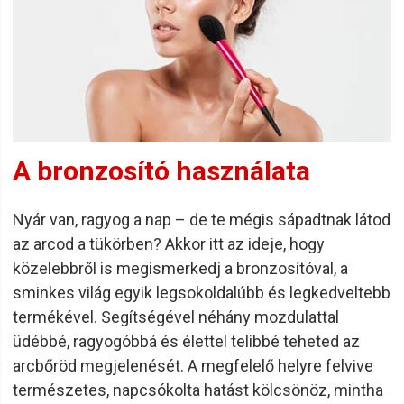
Manapság az Imperity egyedülállónak számít a magyar
piacon. Ez az egyetlen olyan saját fejlesztésű magyar
márka hazánkban, amely mögött nem áll egy külföldi
multinacionális cég. A márka egyik legnagyobb előnye a
kiváló ár-érték arány. A kedvező ár nem azt jelenti, hogy az
Imperity termékek ne volnának jók, vagy esetleg
minőségbeli probléma lenne velük, hiszen ahogy fentebb is
A bronzosító használata
említettük, kiváló minőségű termékekről van szó.
mindössze arról van szó, hogy a termékek esetében nem
kell egy rakás költséget megfizetni. Megfizethető és
Nyár van, ragyog a nap – de te mégis sápadtnak látod
minőségi termékek, amelyek így hamar a profi fodrászok
az arcod a tükörben? Akkor itt az ideje, hogy
látókörébe kerültek.
közelebbről is megismerkedj a bronzosítóval, a
sminkes világ egyik legsokoldalúbb és legkedveltebb
termékével. Segítségével néhány mozdulattal
Az Imperity nemzetközileg is híres márka, méghozzá
üdébbé, ragyogóbbá és élettel telibbé teheted az
olyannyira, hogy az export nagyobb mértékű, mint a hazai
arcbőröd megjelenését. A megfelelő helyre felvive
forgalmazás. A márka magyar, ugyanakkor a termékek
természetes, napcsókolta hatást kölcsönöz, mintha
Olaszországban készülnek már a kezdetek óta. A termékek