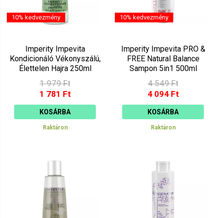
10% kedvezmény
10% kedvezmény
Imperity Impevita
Imperity Impevita PRO &
Kondicionáló Vékonyszálú,
FREE Natural Balance
Élettelen Hajra 250ml
Sampon 5in1 500ml
1 979 Ft
4 549 Ft
1 781 Ft
4 094 Ft
KOSÁRBA
KOSÁRBA
Raktáron
Raktáron