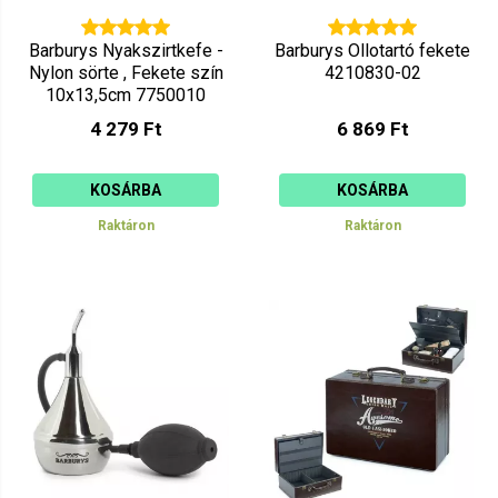
Barburys Nyakszirtkefe -
Barburys Ollotartó fekete
Nylon sörte , Fekete szín
4210830-02
10x13,5cm 7750010
4 279 Ft
6 869 Ft
KOSÁRBA
KOSÁRBA
Raktáron
Raktáron