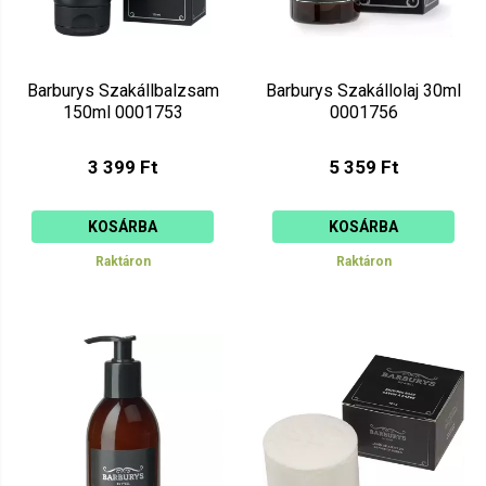
Barburys Szakállbalzsam
Barburys Szakállolaj 30ml
150ml 0001753
0001756
3 399 Ft
5 359 Ft
KOSÁRBA
KOSÁRBA
Raktáron
Raktáron