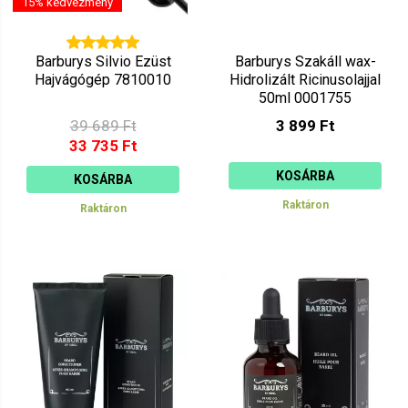
15% kedvezmény
Barburys Silvio Ezüst
Barburys Szakáll wax-
Hajvágógép 7810010
Hidrolizált Ricinusolajjal
50ml 0001755
39 689 Ft
3 899 Ft
33 735 Ft
KOSÁRBA
KOSÁRBA
Raktáron
Raktáron