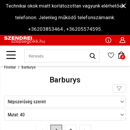
Technikai okok miatt korlátozottan vagyunk elérhetőek
telefonon. Jelenleg működő telefonszámaink:
+36203853464 , +36205574595.
0
Főoldal
Barburys
Barburys
Népszerűség szerint
Név szerint csökkenő
Mutat: 40
Név szerint növekvő
Mutat: 80