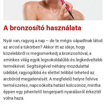
lehetsz benne, hogy professzionális eredményeket
kapsz, amikor te is használod őket.
Könnyű használat:
A Barburys
szakállápoló
termékeket
úgy tervezték, hogy könnyen használhatóak legyenek, így
A bronzosító használata
minden gond nélkül tökéletes megjelenést érhetsz el az
ügyfelidnél.
Biztonságos és hatékony:
A Barburys termékek
Nyár van, ragyog a nap – de te mégis sápadtnak látod
biztonságosak és hatékonyak, így nyugodtan
az arcod a tükörben? Akkor itt az ideje, hogy
használhatod őket.
közelebbről is megismerkedj a bronzosítóval, a
Hosszú élettartamú:
A Barburys haj- és szakáll
sminkes világ egyik legsokoldalúbb és legkedveltebb
ápoláshoz használt termékei tartósak is, így évekig
termékével. Segítségével néhány mozdulattal
élvezheted őket.
üdébbé, ragyogóbbá és élettel telibbé teheted az
A Barburys by Sibel a fodrász és borbély szakemberek
arcbőröd megjelenését. A megfelelő helyre felvive
támogatására lett tervezve, akik a munkájuk iránti
szenvedélyt befektetik minden proaktív eszközükbe.
természetes, napcsókolta hatást kölcsönöz, mintha
éppen egy pihentető tengerparti nyaralásról érkeztél
Minőségi termékek
volna haza.
A minőség minden olyan termékben éppen olyan fontos,