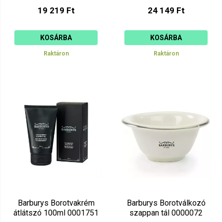
19 219 Ft
24 149 Ft
KOSÁRBA
KOSÁRBA
Raktáron
Raktáron
Barburys Borotvakrém
Barburys Borotválkozó
átlátszó 100ml 0001751
szappan tál 0000072