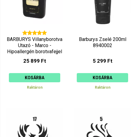
BARBURYS Villanyborotva
Barburys Zselé 200ml
Utazó - Marco -
8940002
Hipoallergén borotvafejjel
7830000
25 899 Ft
5 299 Ft
KOSÁRBA
KOSÁRBA
Raktáron
Raktáron