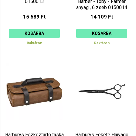
0150013
Barber - Toby - Farmer
anyag , 6 zseb 0150014
15 689 Ft
14 109 Ft
KOSÁRBA
KOSÁRBA
Raktáron
Raktáron
Barburys Eszköztartó táska
Barburys Fekete Hajvágó