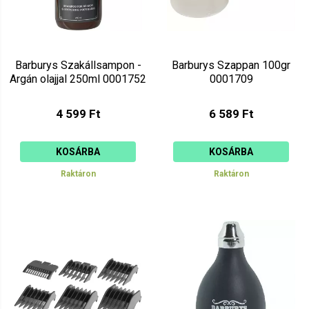
Barburys Szakállsampon -
Barburys Szappan 100gr
Argán olajjal 250ml 0001752
0001709
4 599 Ft
6 589 Ft
KOSÁRBA
KOSÁRBA
Raktáron
Raktáron