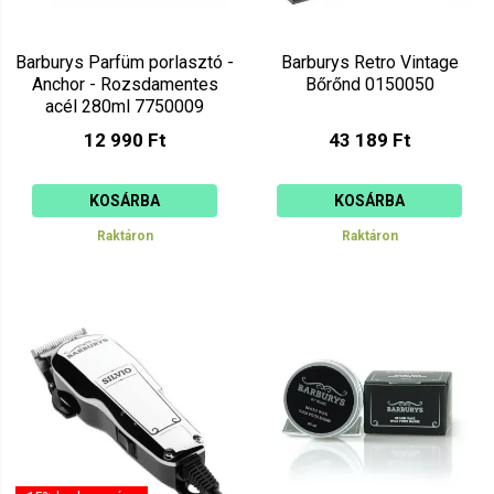
Barburys Parfüm porlasztó -
Barburys Retro Vintage
Anchor - Rozsdamentes
Bőrőnd 0150050
acél 280ml 7750009
12 990 Ft
43 189 Ft
KOSÁRBA
KOSÁRBA
Raktáron
Raktáron