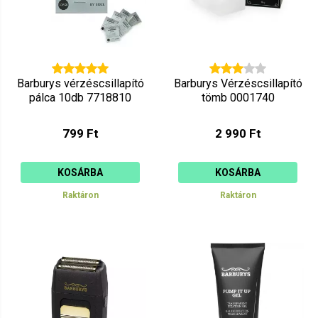
Barburys vérzéscsillapító
Barburys Vérzéscsillapító
pálca 10db 7718810
tömb 0001740
799 Ft
2 990 Ft
KOSÁRBA
KOSÁRBA
Raktáron
Raktáron