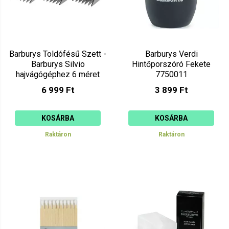
Barburys Toldófésű Szett -
Barburys Verdi
Barburys Silvio
Hintőporszóró Fekete
hajvágógéphez 6 méret
7750011
781001001
6 999 Ft
3 899 Ft
KOSÁRBA
KOSÁRBA
Raktáron
Raktáron