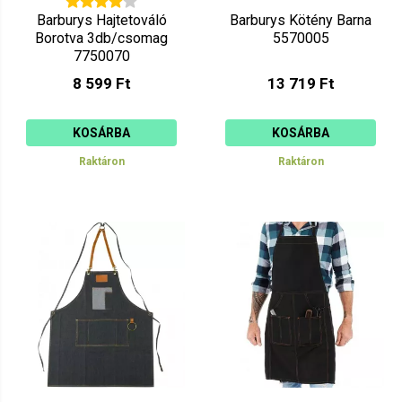
Barburys Hajtetováló
Barburys Kötény Barna
Borotva 3db/csomag
5570005
7750070
8 599 Ft
13 719 Ft
KOSÁRBA
KOSÁRBA
Raktáron
Raktáron