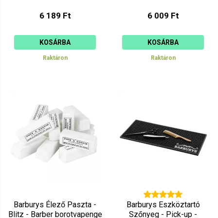
6 189 Ft
6 009 Ft
KOSÁRBA
KOSÁRBA
Raktáron
Raktáron
Barburys Élező Paszta -
Barburys Eszköztartó
Blitz - Barber borotvapenge
Szőnyeg - Pick-up -