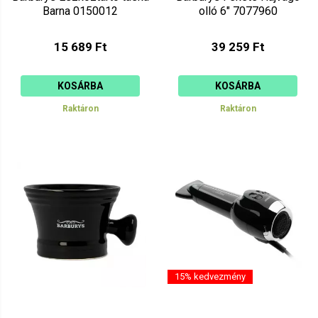
Barna 0150012
olló 6" 7077960
15 689 Ft
39 259 Ft
KOSÁRBA
KOSÁRBA
Raktáron
Raktáron
15% kedvezmény