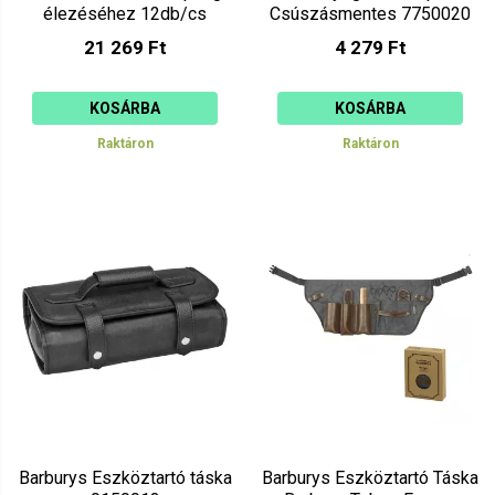
élezéséhez 12db/cs
Csúszásmentes 7750020
7718500
21 269 Ft
4 279 Ft
KOSÁRBA
KOSÁRBA
Raktáron
Raktáron
Barburys Eszköztartó táska
Barburys Eszköztartó Táska