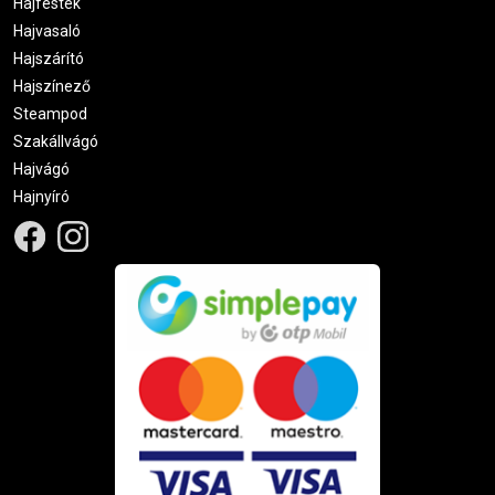
Hajfesték
Hajvasaló
Hajszárító
Hajszínező
Steampod
Szakállvágó
Hajvágó
Hajnyíró