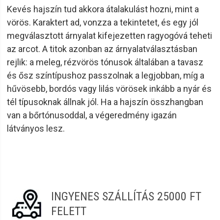
minőségű anyagokat és konstrukciót használja
Kevés hajszín tud akkora átalakulást hozni, mint a
termékeihez, így biztosítva, hogy azok hosszú éveken át
vörös. Karaktert ad, vonzza a tekintetet, és egy jól
kitartsanak.
megválasztott árnyalat kifejezetten ragyogóvá teheti
A termékek sokfélesége: A Barburys széles
az arcot. A titok azonban az árnyalatválasztásban
termékválasztékot kínál, így Te is megtalálhatod az
igényeidek megfelelőt.
rejlik: a meleg, rézvörös tónusok általában a tavasz
Megfizethető árak: A Barburys termékei nagyon
és ősz színtípushoz passzolnak a legjobban, míg a
versenyképes árúak, így a szükséges minőséget anélkül
hűvösebb, bordós vagy lilás vörösek inkább a nyár és
kaphatod meg, hogy az „csődbe vinne”.
tél típusoknak állnak jól. Ha a hajszín összhangban
Ha kiváló minőségű, megfizethető árú fodrászati
van a bőrtónusoddal, a végeredmény igazán
termékeket keresel, akkor a Barburys a megfelelő márka a
látványos lesz.
számodra és az ügyfeleid számára. A termékek széles
választékából biztosan megtalálod az ügyfeleid igényeinek
megfelelőt.
INGYENES SZÁLLÍTÁS 25000 FT
FELETT