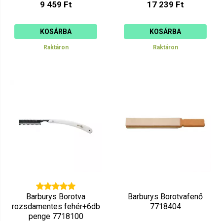
9 459 Ft
17 239 Ft
KOSÁRBA
KOSÁRBA
Raktáron
Raktáron
Barburys Borotva
Barburys Borotvafenő
rozsdamentes fehér+6db
7718404
penge 7718100