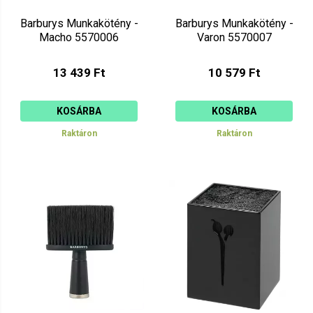
Barburys Munkakötény -
Barburys Munkakötény -
Macho 5570006
Varon 5570007
13 439 Ft
10 579 Ft
KOSÁRBA
KOSÁRBA
Raktáron
Raktáron