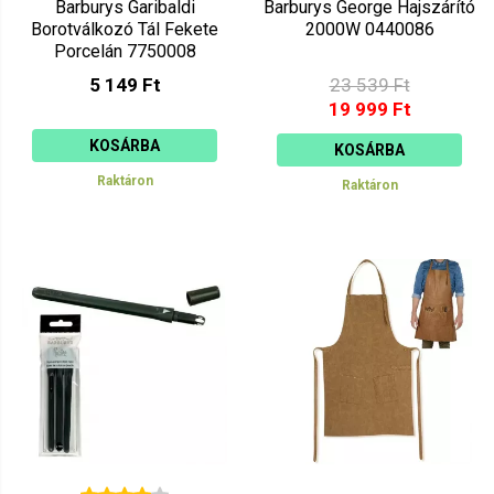
Barburys Garibaldi
Barburys George Hajszárító
Borotválkozó Tál Fekete
2000W 0440086
Porcelán 7750008
5 149 Ft
23 539 Ft
19 999 Ft
KOSÁRBA
KOSÁRBA
Raktáron
Raktáron