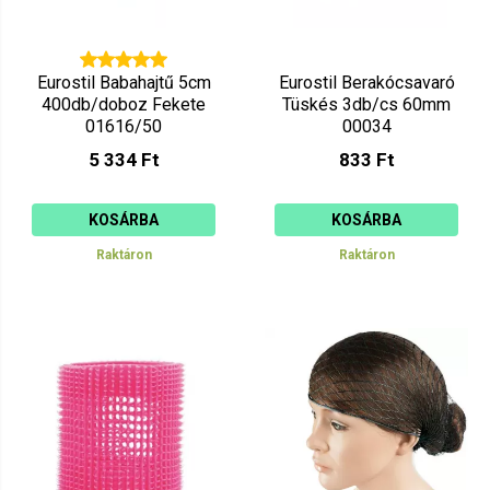
Eurostil Babahajtű 5cm
Eurostil Berakócsavaró
400db/doboz Fekete
Tüskés 3db/cs 60mm
01616/50
00034
5 334 Ft
833 Ft
KOSÁRBA
KOSÁRBA
Raktáron
Raktáron