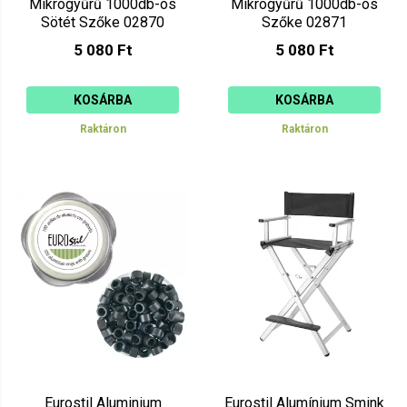
Mikrogyűrű 1000db-os
Mikrogyűrű 1000db-os
Sötét Szőke 02870
Szőke 02871
5 080 Ft
5 080 Ft
KOSÁRBA
KOSÁRBA
Raktáron
Raktáron
Eurostil Aluminium
Eurostil Alumínium Smink