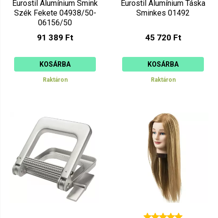
Eurostil Alumínium Smink
Eurostil Alumínium Táska
Szék Fekete 04938/50-
Sminkes 01492
06156/50
91 389 Ft
45 720 Ft
KOSÁRBA
KOSÁRBA
Raktáron
Raktáron