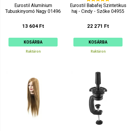
Eurostil Alumínium
Eurostil Babafej Szintetikus
Tubuskinyomó Nagy 01496
haj - Cindy - Szőke 04955
13 604 Ft
22 271 Ft
KOSÁRBA
KOSÁRBA
Raktáron
Raktáron