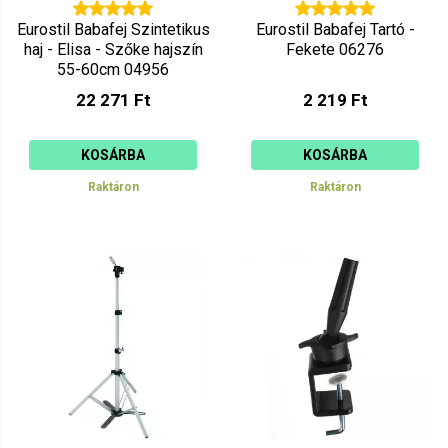
Eurostil Babafej Szintetikus
Eurostil Babafej Tartó -
haj - Elisa - Szőke hajszín
Fekete 06276
55-60cm 04956
22 271 Ft
2 219 Ft
KOSÁRBA
KOSÁRBA
Raktáron
Raktáron