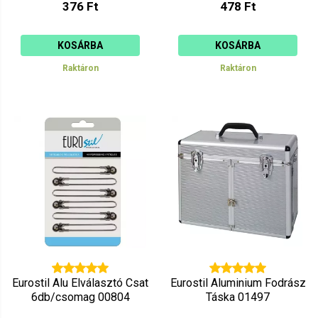
376 Ft
478 Ft
KOSÁRBA
KOSÁRBA
Raktáron
Raktáron
Eurostil Alu Elválasztó Csat
Eurostil Aluminium Fodrász
6db/csomag 00804
Táska 01497