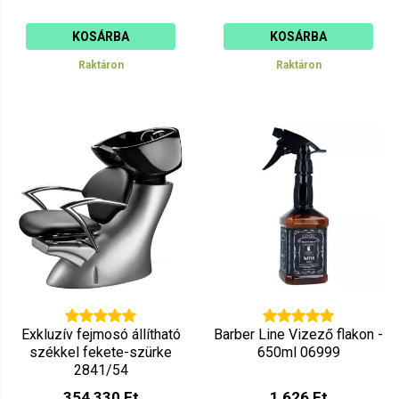
KOSÁRBA
KOSÁRBA
Raktáron
Raktáron
Exkluzív fejmosó állítható
Barber Line Vizező flakon -
székkel fekete-szürke
650ml 06999
2841/54
354 330 Ft
1 626 Ft