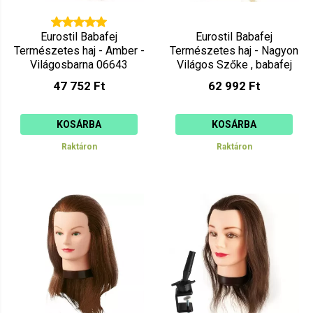
Eurostil Babafej
Eurostil Babafej
Természetes haj - Amber -
Természetes haj - Nagyon
Világosbarna 06643
Világos Szőke , babafej
tartóval 04251
47 752 Ft
62 992 Ft
KOSÁRBA
KOSÁRBA
Raktáron
Raktáron