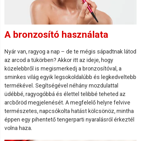
mint 75 országban
A közel 80 éves múltra visszatekintő
Eurostil
pontosan ezt
az igényt hivatott kielégíteni. A spanyol Oriol cégcsoport a
szépségápolás és a kozmetika mellett a fodrászat
A bronzosító használata
professzionális szegmensében is piacvezetőnek számít
hazájában. A harmadik generációs családi vállalkozás 75-
nél is több országba exportál, és folyamatos innovációkkal
Nyár van, ragyog a nap – de te mégis sápadtnak látod
ér el előrelépést a kutatásban, tervezésben és
az arcod a tükörben? Akkor itt az ideje, hogy
gyártástechnológiában is.
közelebbről is megismerkedj a bronzosítóval, a
A fejlesztéseknek köszönhetően időről időre képes
sminkes világ egyik legsokoldalúbb és legkedveltebb
megújulni az Eurostil kínálata, miközben a fodrász szakma
termékével. Segítségével néhány mozdulattal
szinte teljes eszközigényét lefedi. A szintetikus hajjal
üdébbé, ragyogóbbá és élettel telibbé teheted az
ellátott babafejek mellett a manuális hajvágó eszközök
arcbőröd megjelenését. A megfelelő helyre felvive
segítik a tanoncok tapasztalatszerzését. Előbbit akár
természetes, napcsókolta hatást kölcsönöz, mintha
tartóval együtt is megvásárolhatjuk, így komfortosan, külön
előkészület nélkül kezdhetünk bele a vágásba.
éppen egy pihentető tengerparti nyaralásról érkeztél
volna haza.
Professzionális fodrászbútorok és kényelmi
szempontok