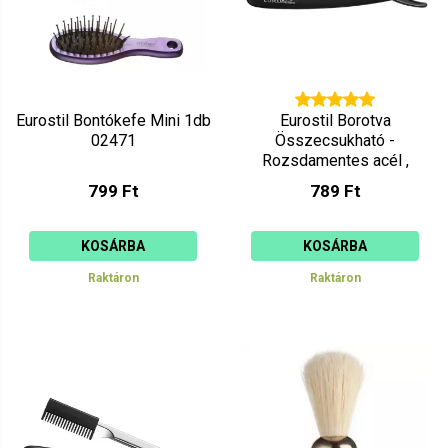
Eurostil Bontókefe Mini 1db
Eurostil Borotva
02471
Összecsukható -
Rozsdamentes acél ,
Fekete 00698
799 Ft
789 Ft
KOSÁRBA
KOSÁRBA
Raktáron
Raktáron