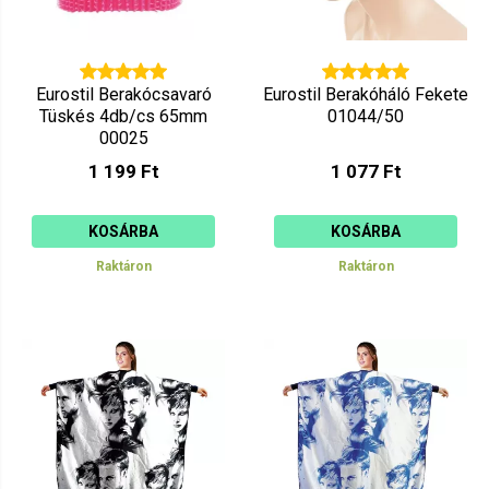
Eurostil Berakócsavaró
Eurostil Berakóháló Fekete
Tüskés 4db/cs 65mm
01044/50
00025
1 199 Ft
1 077 Ft
KOSÁRBA
KOSÁRBA
Raktáron
Raktáron