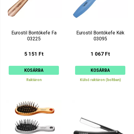
Eurostil Bontókefe Fa
Eurostil Bontókefe Kék
03225
03095
5 151 Ft
1 067 Ft
KOSÁRBA
KOSÁRBA
Raktáron
Külső raktáron (boltban)