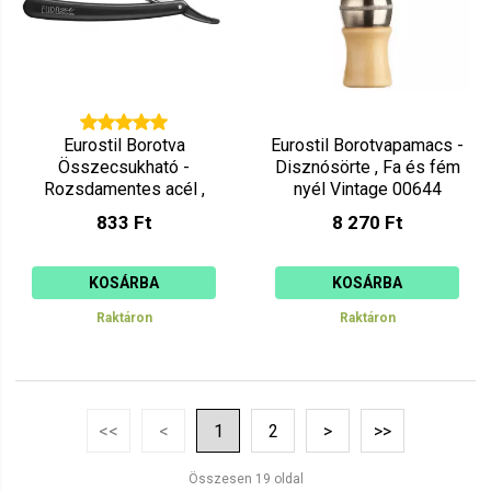
Eurostil Borotva
Eurostil Borotvapamacs -
Összecsukható -
Disznósörte , Fa és fém
Rozsdamentes acél ,
nyél Vintage 00644
Nyesőfejjel 00730
833 Ft
8 270 Ft
KOSÁRBA
KOSÁRBA
Raktáron
Raktáron
<<
<
1
2
>
>>
Összesen 19 oldal