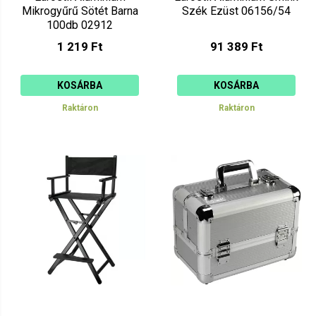
Mikrogyűrű Sötét Barna
Szék Ezüst 06156/54
100db 02912
1 219 Ft
91 389 Ft
KOSÁRBA
KOSÁRBA
Raktáron
Raktáron