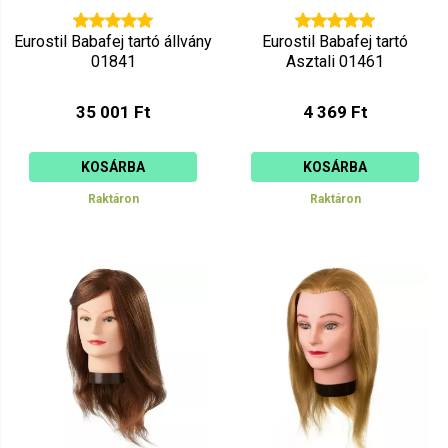
Eurostil Babafej tartó állvány
Eurostil Babafej tartó
01841
Asztali 01461
35 001 Ft
4 369 Ft
KOSÁRBA
KOSÁRBA
Raktáron
Raktáron