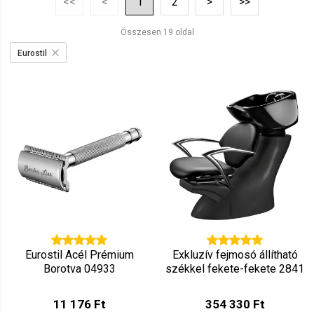
<<
<
1
2
>
>>
Ár szerint csökkenő
Mutat: 160
Összesen 19 oldal
Ár szerint növekvő
Eurostil
Eurostil Acél Prémium
Exkluzív fejmosó állítható
Borotva 04933
székkel fekete-fekete 2841
11 176 Ft
354 330 Ft