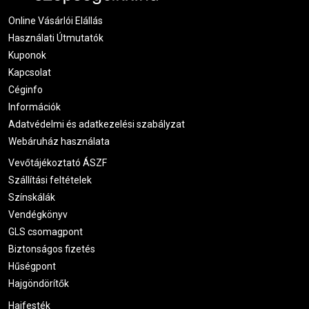
Online Vásárlói Elállás
Használati Útmutatók
Kuponok
Kapcsolat
Céginfo
Információk
Adatvédelmi és adatkezelési szabályzat
Webáruház használata
Vevőtájékoztató ÁSZF
Szállítási feltételek
Színskálák
Vendégkönyv
GLS csomagpont
Biztonságos fizetés
Hűségpont
Hajgöndörítők
Hajfesték