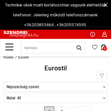
Technikai okok miatt korlátozottan vagyunk elérhetőek
telefonon. Jelenleg működő telefonszámaink:
+36203853464 , +36205574595.
0
Főoldal
Eurostil
Eurostil
Népszerűség szerint
Név szerint csökkenő
Mutat: 40
Név szerint növekvő
Mutat: 80