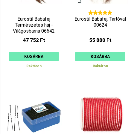
Eurostil Babafej
Eurostil Babafej, Tartóval
Természetes haj -
00624
Világosbarna 06642
47 752 Ft
55 880 Ft
KOSÁRBA
KOSÁRBA
Raktáron
Raktáron