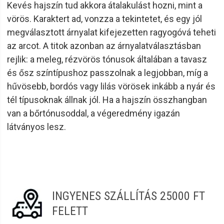
Kevés hajszín tud akkora átalakulást hozni, mint a
elektronikai kiegészítők
nélkül – ezt pedig az Eurostil
fejlesztőmérnökei is pontosan tudják. Ennek
vörös. Karaktert ad, vonzza a tekintetet, és egy jól
eredményeképp a cég termékkínálatában a
hajszárítóktól
megválasztott árnyalat kifejezetten ragyogóvá teheti
kezdve a
hajvasalón
át minden olyan gépet megtalálunk,
az arcot. A titok azonban az árnyalatválasztásban
ami nélkülözhetetlen.
rejlik: a meleg, rézvörös tónusok általában a tavasz
Ráadásul ár-érték arányban valóban páratlan ajánlatokkal
és ősz színtípushoz passzolnak a legjobban, míg a
találkozhatunk, hiszen az egész napos használatra
hűvösebb, bordós vagy lilás vörösek inkább a nyár és
tervezett masinák kifogástalan teljesítménnyel bírnak,
tél típusoknak állnak jól. Ha a hajszín összhangban
emellett rendkívül időtállók.
van a bőrtónusoddal, a végeredmény igazán
Összefoglalásként:
legyen szó bármilyen fodrászcikkről,
látványos lesz.
ha az Eurostil mellett tesszük le a voksunkat, biztosak
lehetünk a kiváló minőségben, a szakmai
megbízhatóságban és az időtálló teljesítményben.
INGYENES SZÁLLÍTÁS 25000 FT
FELETT